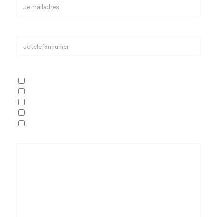
Telefoon
Ik heb interesse in
Marketing Assistent
All-round signmaker
Stage
Afstudeer stage
Anders
Je mededeling