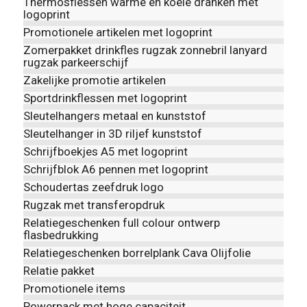
Thermosflessen warme en koele dranken met
logoprint
Promotionele artikelen met logoprint
Zomerpakket drinkfles rugzak zonnebril lanyard
rugzak parkeerschijf
Zakelijke promotie artikelen
Sportdrinkflessen met logoprint
Sleutelhangers metaal en kunststof
Sleutelhanger in 3D riljef kunststof
Schrijfboekjes A5 met logoprint
Schrijfblok A6 pennen met logoprint
Schoudertas zeefdruk logo
Rugzak met transferopdruk
Relatiegeschenken full colour ontwerp
flasbedrukking
Relatiegeschenken borrelplank Cava Olijfolie
Relatie pakket
Promotionele items
Powerpack met hoge capaciteit