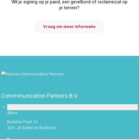
Wil je signing op je pand, een gevelbord of reclamezuil op
je terrein?
Vraag om meer informatie
Commmunication Partners B.V.
Adres
Berkelse Poort 13
2651 JX Berkel en Rodenrijs