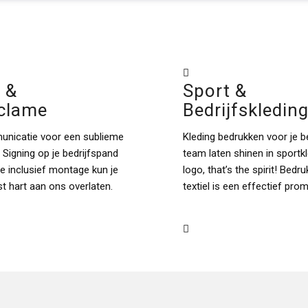
 &
Sport &
eclame
Bedrijfskledin
unicatie voor een sublieme
Kleding bedrukken voor je be
 Signing op je bedrijfspand
team laten shinen in sportk
me inclusief montage kun je
logo, that’s the spirit! Bedr
t hart aan ons overlaten.
textiel is een effectief pro