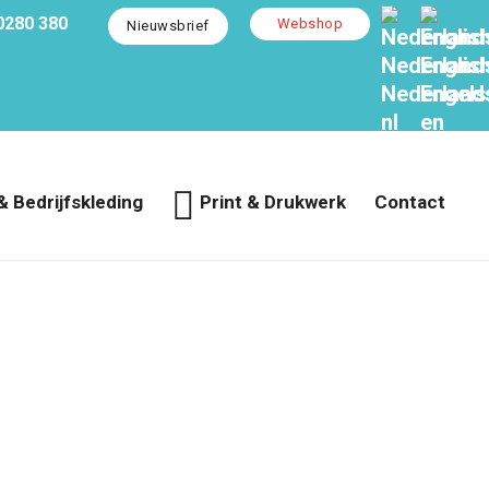
0280 380
Webshop
Nieuwsbrief
Nederland
Englis
Nederland
Engels
nl
en
& Bedrijfskleding
Print & Drukwerk
Contact
U bevindt zich hier:
Home
/
Reclamebureau Berkel en Rodenrijs