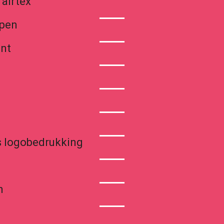
 airtex
ppen
int
s logobedrukking
n