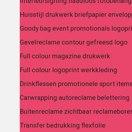
Interieursigning naadloos fotobehang
Huisstijl drukwerk briefpapier envelo
Goody bag event promotionals logopr
Gevelreclame contour gefreesd logo
Full colour magazine drukwerk
Full colour logoprint werkkleding
Drinkflessen promotionele sport item
Carwrapping autoreclame belettering
Buitenreclame zichtbaar reclamebore
Transfer bedrukking flexfolie