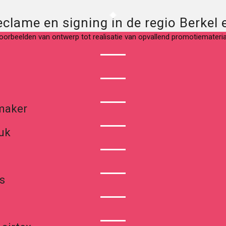
eclame en signing in de regio Berkel 
oorbeelden van ontwerp tot realisatie van opvallend promotiemateria
nmaker
uk
s