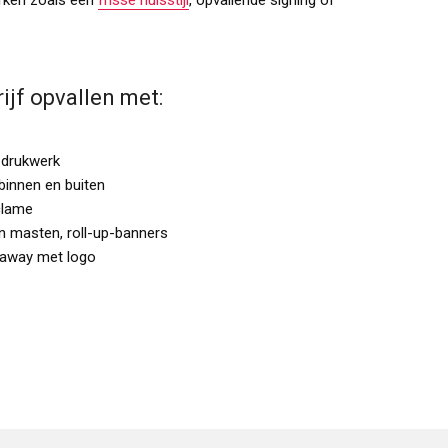
ijf opvallen met:
n drukwerk
 binnen en buiten
clame
n masten, roll-up-banners
 away met logo