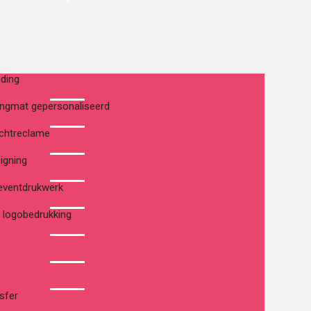
nding
angmat gepersonaliseerd
ichtreclame
igning
eventdrukwerk
 logobedrukking
sfer