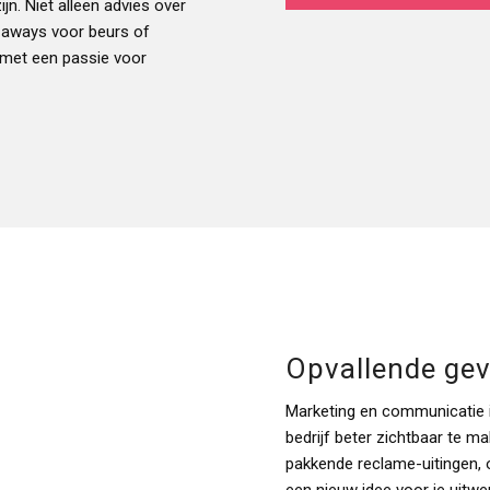
jn. Niet alleen advies over
e aways voor beurs of
 met een passie voor
Opvallende gev
Marketing en communicatie i
bedrijf beter zichtbaar te ma
pakkende reclame-uitingen, o
een nieuw idee voor je uitw