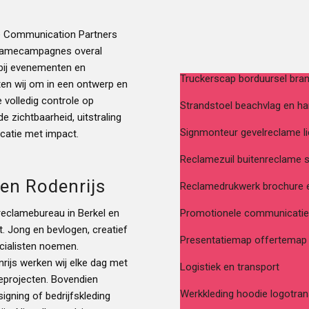
je ​Communication Partners
eclamecampagnes overal
 bij evenementen en
Truckerscap borduursel bra
tten wij om in een ontwerp en
 volledig controle op
Strandstoel beachvlag en h
e zichtbaarheid, uitstraling
Signmonteur gevelreclame l
icatie met impact.
Reclamezuil buitenreclame s
 en Rodenrijs
Reclamedrukwerk brochure 
eclamebureau in Berkel en
Promotionele communicatie
rt. Jong en bevlogen, creatief
Presentatiemap offertemap
cialisten noemen.
rijs werken wij elke dag met
Logistiek en transport
eprojecten. Bovendien
Werkkleding hoodie logotran
gning of bedrijfskleding