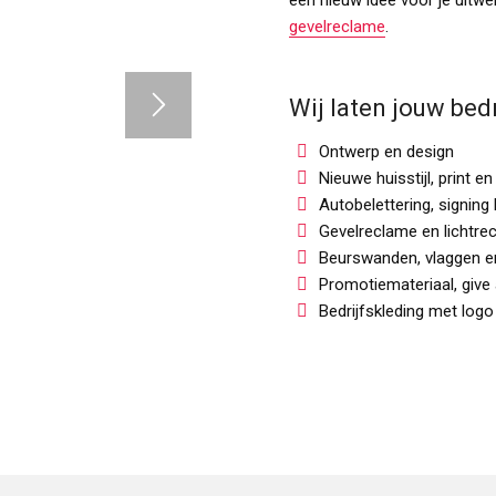
gevelreclame
.
Wij laten jouw bedr
Ontwerp en design
Nieuwe huisstijl, print e
Autobelettering, signing
Gevelreclame en lichtre
Beurswanden, vlaggen e
Promotiemateriaal, give
Bedrijfskleding met logo
3
4
5