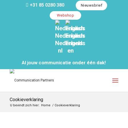
+31 85 0280 380
Nieuwsbrief
Webshop
Nederlands
English
Nederlands
Engels
nl
en
Al jouw communicatie onder één dak!
Cookieverklaring
U bevindt zich hier:
Home
/
Cookieverklaring