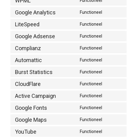
WPML
Functioneel
recaptcha
service
Consent
wordpress
to
Google Analytics
Functioneel
service
Consent
wpml
to
LiteSpeed
Functioneel
service
Consent
google-
to
Google Adsense
Functioneel
analytics
service
Consent
litespeed
to
Complianz
Functioneel
service
Consent
google-
to
Automattic
Functioneel
adsense
service
Consent
complianz
to
Burst Statistics
Functioneel
service
Consent
automattic
to
CloudFlare
Functioneel
service
Consent
burst-
to
Active Campaign
Functioneel
statistics
service
Consent
cloudflare
to
Google Fonts
Functioneel
service
Consent
active-
to
Google Maps
Functioneel
campaign
service
Consent
google-
to
YouTube
Functioneel
fonts
service
Consent