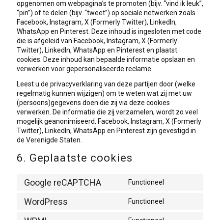
opgenomen om webpagina’s te promoten (bijv. “vind ik leuk”,
“pin”) of te delen (bijv. “tweet”) op sociale netwerken zoals
Facebook, Instagram, X (Formerly Twitter), LinkedIn,
WhatsApp en Pinterest. Deze inhoud is ingesloten met code
die is afgeleid van Facebook, Instagram, X (Formerly
Twitter), LinkedIn, WhatsApp en Pinterest en plaatst
cookies. Deze inhoud kan bepaalde informatie opslaan en
verwerken voor gepersonaliseerde reclame.
Leest u de privacyverklaring van deze partijen door (welke
regelmatig kunnen wijzigen) om te weten wat zij met uw
(persoons)gegevens doen die zij via deze cookies
verwerken. De informatie die zij verzamelen, wordt zo veel
mogelijk geanonimiseerd. Facebook, Instagram, X (Formerly
Twitter), LinkedIn, WhatsApp en Pinterest zijn gevestigd in
de Verenigde Staten.
6. Geplaatste cookies
Google reCAPTCHA
Functioneel
Consent
to
WordPress
Functioneel
service
Consent
google-
to