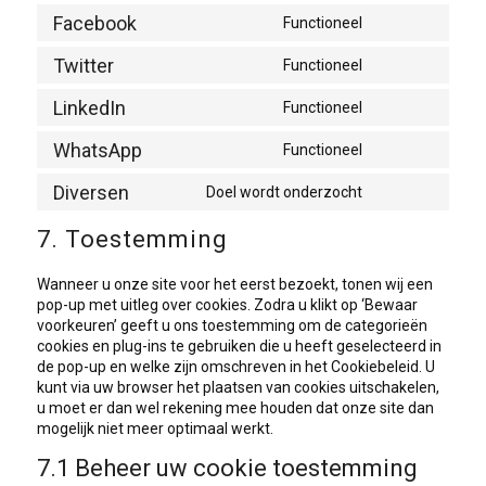
google-
to
Facebook
Functioneel
maps
service
Consent
youtube
to
Twitter
Functioneel
service
Consent
facebook
to
LinkedIn
Functioneel
service
Consent
twitter
to
WhatsApp
Functioneel
service
Consent
linkedin
to
Diversen
Doel wordt onderzocht
service
Consent
whatsapp
to
7. Toestemming
service
diversen
Wanneer u onze site voor het eerst bezoekt, tonen wij een
pop-up met uitleg over cookies. Zodra u klikt op ‘Bewaar
voorkeuren’ geeft u ons toestemming om de categorieën
cookies en plug-ins te gebruiken die u heeft geselecteerd in
de pop-up en welke zijn omschreven in het Cookiebeleid. U
kunt via uw browser het plaatsen van cookies uitschakelen,
u moet er dan wel rekening mee houden dat onze site dan
mogelijk niet meer optimaal werkt.
7.1 Beheer uw cookie toestemming